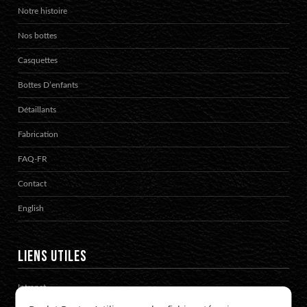
Notre histoire
Nos bottes
Casquettes
Bottes D’enfants
Détaillants
Fabrication
FAQ-FR
Contact
English
LIENS UTILES
Intranet