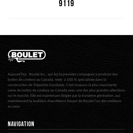
9119
Aujourd’hui, Boulet Inc., qui fut la première compagnie à produire des
bottes de cowboy au Canada, reste à 100 % spécialisée dans la
construction de Trépointe Goodyear. C'est toujours la plus importante
usine de bottes de cowboy au Canada avec une des plus grandes sélections
sur le marché. Elle est maintenant dirigée par la troisième génération, qui
mientiennent la tradition d'excellence faisant de Boulet l’un des meilleurs
au pays.
NAVIGATION