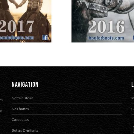
NAVIGATION
L
Notre histoire
I
es
Nos bottes
C
te
Casquettes
Bottes D’enfants