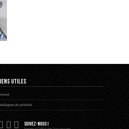
IENS UTILES
ntranet
atalogues de produits
SUIVEZ-NOUS !
Restez à l’affût des nouveautés