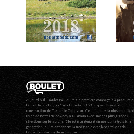
Aujourd’hui, Boulet Inc., qui fut la première compagnie à produire d
bottes de cowboy au Canada, reste à 100 % spécialisée dans la
construction de Trépointe Goodyear. C'est toujours la plus importan
usine de bottes de cowboy au Canada avec une des plus grandes
sélections sur le marché. Elle est maintenant dirigée par la troisième
génération, qui mientiennent la tradition d'excellence faisant de
Boulet l’un des meilleurs au pays.