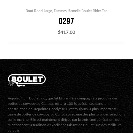
Bout Rond Large
,
Femmes
,
Semelle Boulet Rider Tan
0297
$
417.00
Aujourd’hui, Boulet Inc., qui fut la première compagnie à produire des
bottes de cowboy au Canada, reste à 100 % spécialisée dans la
construction de Trépointe Goodyear. C'est toujours la plus importante
usine de bottes de cowboy au Canada avec une des plus grandes sélections
sur le marché. Elle est maintenant dirigée par la troisième génération, qui
mientiennent la tradition d'excellence faisant de Boulet l’un des meilleurs
au pays.