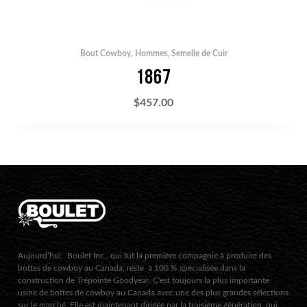
Bout Cowboy
,
Hommes
,
Semelle de Cuir
1867
$
457.00
Aujourd’hui, Boulet Inc., qui fut la première compagnie à produire des
bottes de cowboy au Canada, reste à 100 % spécialisée dans la
construction de Trépointe Goodyear. C'est toujours la plus importante
usine de bottes de cowboy au Canada avec une des plus grandes sélections
sur le marché. Elle est maintenant dirigée par la troisième génération, qui