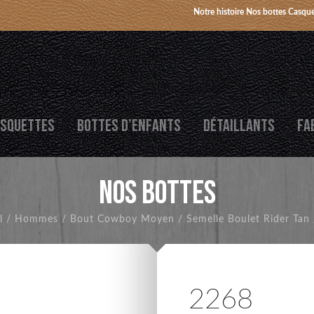
Notre histoire
Nos bottes
Casque
SQUETTES
BOTTES D’ENFANTS
DÉTAILLANTS
FA
NOS BOTTES
l
/
Hommes
/
Bout Cowboy Moyen
/
Semelle Boulet Rider Tan
2268