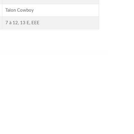
Talon Cowboy
7 à 12, 13 E, EEE