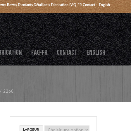
ttes
Bottes D’enfants
Détaillants
Fabrication
FAQ-FR
Contact
English
BRICATION
FAQ-FR
CONTACT
ENGLISH
/
2268
LARGEUR