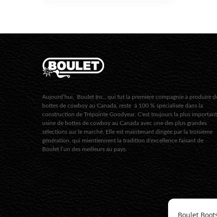
Aujourd’hui, Boulet Inc., qui fut la première compagnie à produire d
bottes de cowboy au Canada, reste à 100 % spécialisée dans la
construction de Trépointe Goodyear. C'est toujours la plus importan
usine de bottes de cowboy au Canada avec une des plus grandes
sélections sur le marché. Elle est maintenant dirigée par la troisième
génération, qui mientiennent la tradition d'excellence faisant de
Boulet l’un des meilleurs au pays.
Boulet Boot