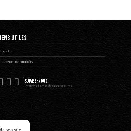
IENS UTILES
ntranet
atalogues de produits
SUIVEZ-NOUS !
Restez à l’affût des nouveautés
de son site