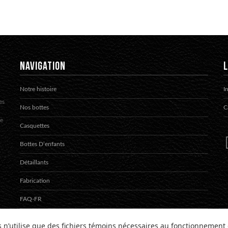
NAVIGATION
L
Notre histoire
I
es
Nos bottes
C
te
Casquettes
Bottes D’enfants
Détaillants
Fabrication
FAQ-FR
Contact
s n’utilise que des fichiers témoins nécessaires au fonctionnement 