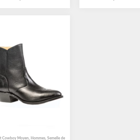
t Cowboy Moyen
,
Hommes
,
Semelle de