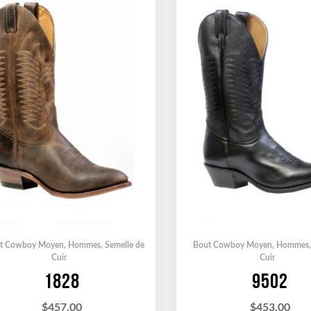
t Cowboy Moyen
,
Hommes
,
Semelle de
Bout Cowboy Moyen
,
Hommes
Cuir
Cuir
1828
9502
$
457.00
$
453.00