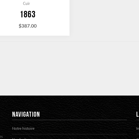
Cuir
1863
$
387.00
NAVIGATION
L
Notre histoire
I
es