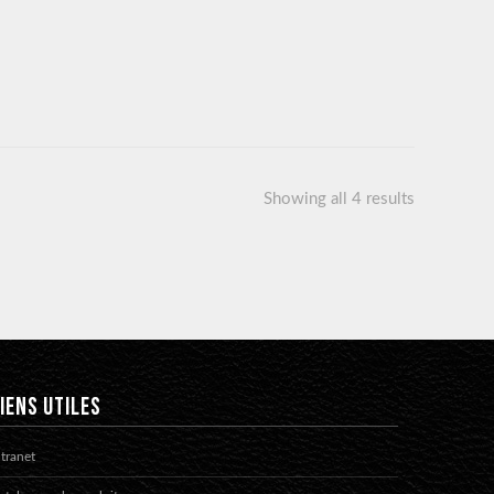
Showing all 4 results
IENS UTILES
ntranet