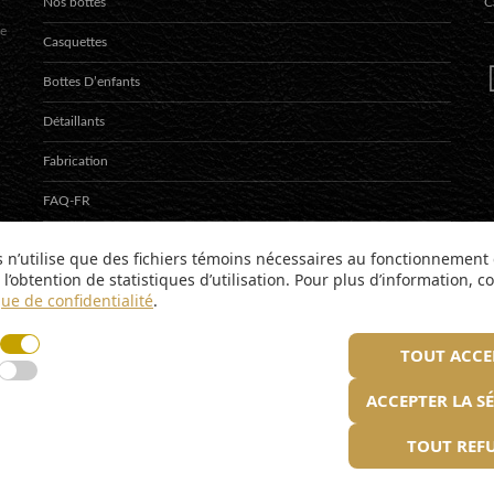
Nos bottes
C
te
Casquettes
Bottes D’enfants
Détaillants
Fabrication
FAQ-FR
Contact
s n’utilise que des fichiers témoins nécessaires au fonctionnement 
l’obtention de statistiques d’utilisation. Pour plus d’information, c
English
que de confidentialité
.
TOUT ACCE
ACCEPTER LA S
TOUT REF