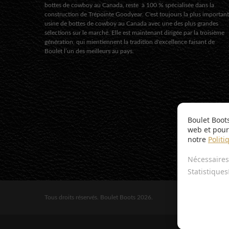
bottes de cowboy au Canada, reste à 100 % spécialisée dans la
construction de Trépointe Goodyear. C'est toujours la plus importan
usine de bottes de cowboy au Canada avec une des plus grandes
sélections sur le marché. Elle est maintenant dirigée par la troisième
génération, qui mientiennent la tradition d'excellence faisant de
Boulet l’un des meilleurs au pays.
Boulet Boot
web et pour 
notre
Politi
Nécessaires
Statistiques
Tous droits réservés. Boulet Boots 2026.