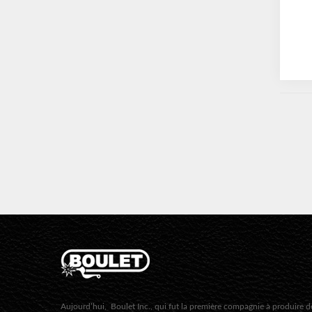
Aujourd’hui, Boulet Inc., qui fut la première compagnie à produire d