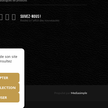
atalogues de produits
SUIVEZ-NOUS !
Restez à l’affût des nouveautés
de son site
onsultez
PTER
ÉLECTION
Propulsé par
Mediasimple
USER