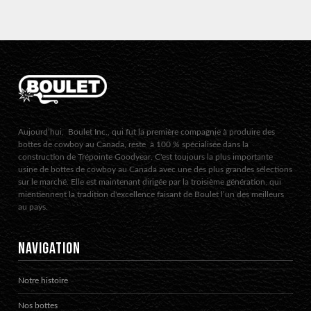
Aujourd’hui, Boulet Inc., qui fut la première compagnie à produire des
bottes de cowboy au Canada, reste à 100 % spécialisée dans la
construction de Trépointe Goodyear. C'est toujours la plus importante
usine de bottes de cowboy au Canada avec une des plus grandes sélections
sur le marché. Elle est maintenant dirigée par la troisième génération, qui
mientiennent la tradition d'excellence faisant de Boulet l’un des meilleurs
au pays.
NAVIGATION
Notre histoire
Nos bottes