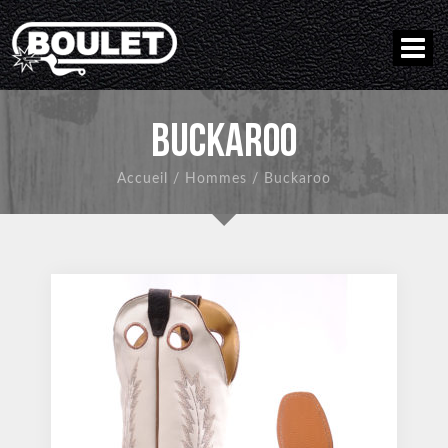
BUCKAROO
Accueil
/
Hommes
/
Buckaroo