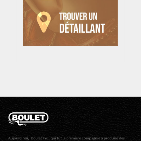
Aujourd’hui, Boulet Inc., qui fut la première compagnie à produire des