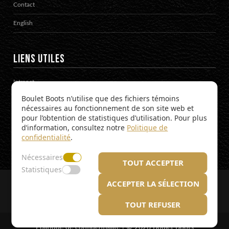
Contact
English
LIENS UTILES
Intranet
Boulet Boots n’utilise que des fichiers témoins
Catalogues de produits
nécessaires au fonctionnement de son site web et
pour l’obtention de statistiques d’utilisation. Pour plus
d’information, consultez notre
Politique de
SUIVEZ-NOUS !
confidentialité
.
Restez à l’affût des nouveautés
Nécessaires
TOUT ACCEPTER
Statistiques
ACCEPTER LA SÉLECTION
Tous droits réservés. Boulet Boots 2026.
Propulsé par
Mediasimple
TOUT REFUSER
Politique de confidentialité
| © 2026 Boulet Boots