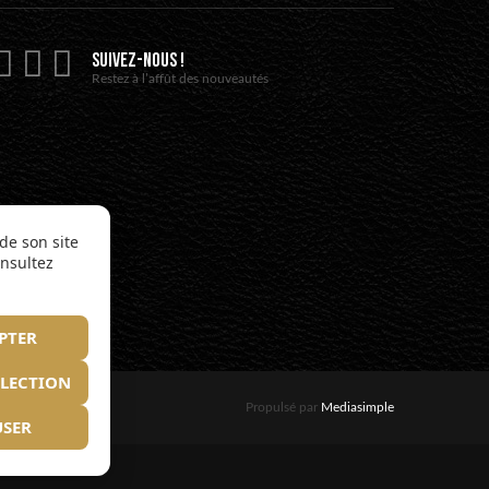
SUIVEZ-NOUS !
Restez à l’affût des nouveautés
de son site
onsultez
PTER
ÉLECTION
Propulsé par
Mediasimple
USER