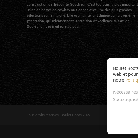
construction de Trépointe Goodyear. C'est toujours la plus importan
usine de bottes de cowboy au Canada avec une des plus grandes
sélections sur le marché. Elle est maintenant dirigée par la troisième
génération, qui mientiennent la tradition d'excellence faisant de
Boulet l’un des meilleurs au pays.
Boulet Boot
web et pour 
notre
Politi
Nécessaires
Statistiques
Tous droits réservés. Boulet Boots 2026.