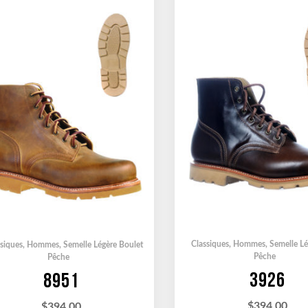
Classiques
,
Hommes
,
Semelle Lé
siques
,
Hommes
,
Semelle Légère Boulet
Pêche
Pêche
3926
8951
$
394.00
$
394.00