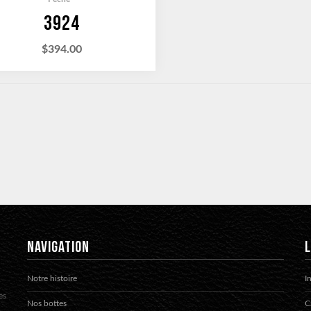
3924
$
394.00
NAVIGATION
L
Notre histoire
I
es
Nos bottes
C