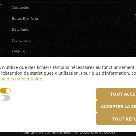
te
Casquettes
Bottes D’enfants
Détaillants
Fabrication
FAQ-FR
Contact
s n’utilise que des fichiers témoins nécessaires au fonctionnement 
l’obtention de statistiques d’utilisation. Pour plus d’information, c
English
que de confidentialité
.
TOUT ACCE
ACCEPTER LA S
TOUT REF
Politique de confidentialité
| © 2026 Boulet Boots