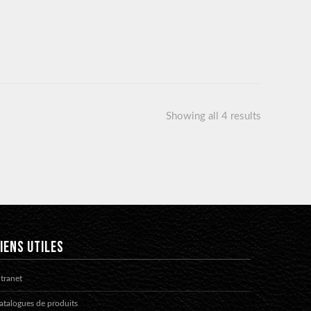
Showing all 4 results
IENS UTILES
ntranet
atalogues de produits