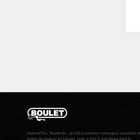
Aujourd’hui, Boulet Inc., qui fut la première compagnie à produire d
bottes de cowboy au Canada, reste à 100 % spécialisée dans la