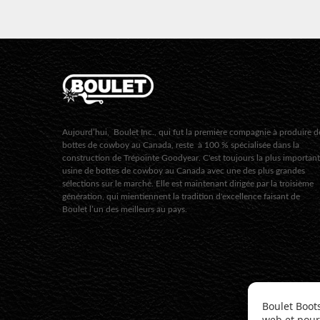
Aujourd’hui, Boulet Inc., qui fut la première compagnie à produire d
bottes de cowboy au Canada, reste à 100 % spécialisée dans la
construction de Trépointe Goodyear. C'est toujours la plus importan
usine de bottes de cowboy au Canada avec une des plus grandes
sélections sur le marché. Elle est maintenant dirigée par la troisième
génération, qui mientiennent la tradition d'excellence faisant de
Boulet l’un des meilleurs au pays.
Boulet Boot
web et pour 