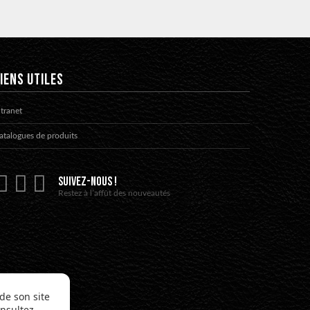
IENS UTILES
ntranet
atalogues de produits
SUIVEZ-NOUS !
Restez à l’affût des nouveautés
de son site
onsultez